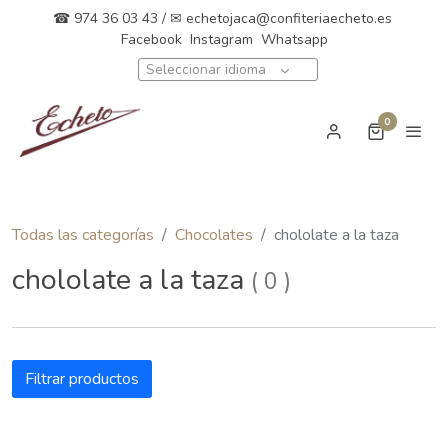
☎ 974 36 03 43 / ✉
echetojaca@confiteriaecheto.es
Facebook
Instagram
Whatsapp
Seleccionar idioma
0
Todas las categorías
Chocolates
chololate a la taza
chololate a la taza
(
0
)
Filtrar productos