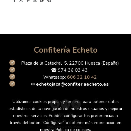
Confitería Echeto
Plaza de la Catedral 5, 22700 Huesca (España)
☎ 974 36 03 43
Whatsapp:
606 32 10 42
✉
echetojaca@confiteriaecheto.es
Utilizamos cookies propias y terceros para obtener datos
estadísticos de la navegación de nuestros usuarios y mejorar
Aviso legal
nuestros servicios. Puedes configurar tus preferencias a
Política de cookies
través del botón “Configurar” o obtener más información en
Gestión de cookies
nuestra
Política de cookies
.