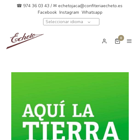
☎ 974 36 03 43 / ✉
echetojaca@confiteriaecheto.es
Facebook
Instagram
Whatsapp
Seleccionar idioma
0