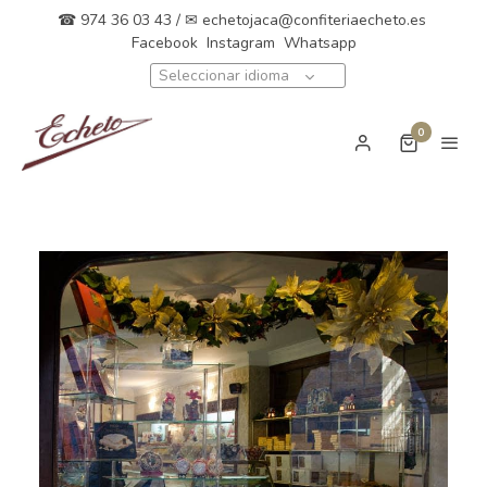
☎ 974 36 03 43 / ✉
echetojaca@confiteriaecheto.es
Facebook
Instagram
Whatsapp
Seleccionar idioma
0